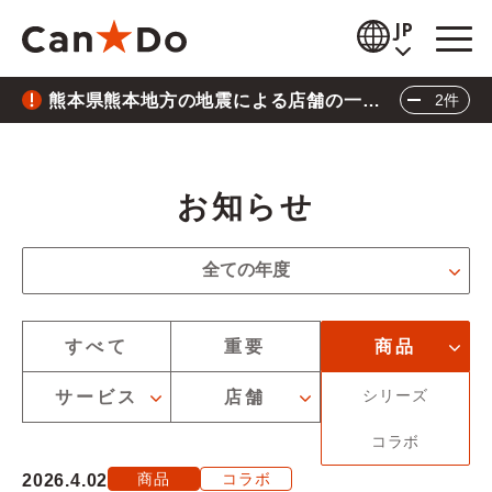
本文へ
JP
熊本県熊本地方の地震による店舗の一時
2件
閲覧補助
休業について
重要
2026.7.28
お知らせ
熊本県熊本地方の地震による店舗の一時休業に
お知らせ
商品情報
ついて
お知らせの年度を絞り込むことができます
重要
2026.6.26
店舗検索
全ての年度
三陸沖地震の影響による店舗の臨時休業につい
公式通販
お知らせのカテゴリーを絞り込むことができます
て
すべて
重要
商品
閉じる
採用情報
シリーズ
サービス
店舗
経営
企業情報
コラボ
商品
コラボ
2026.4.02
IR情報