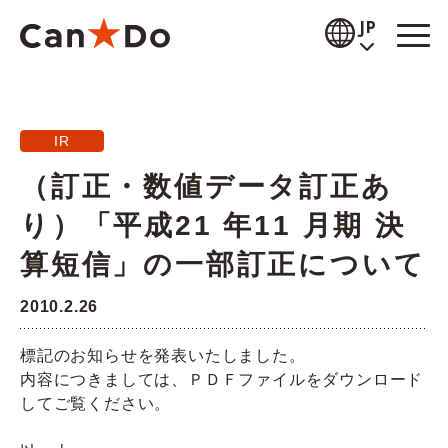
本文へ
JP
閲覧補助
IR
お知らせ
（訂正・数値データ訂正あ
商品情報
り）「平成21 年11 月期 決
店舗検索
算短信」の一部訂正について
公式通販
2010.2.26
採用情報
標記のお知らせを発表いたしました。
内容につきましては、ＰＤＦファイルをダウンロード
企業情報
してご覧ください。
IR情報