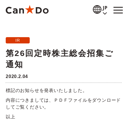
本文へ
JP
閲覧補助
IR
お知らせ
第26回定時株主総会招集ご
商品情報
通知
店舗検索
2020.2.04
公式通販
標記のお知らせを発表いたしました。
採用情報
内容につきましては、ＰＤＦファイルをダウンロード
してご覧ください。
企業情報
以上
IR情報