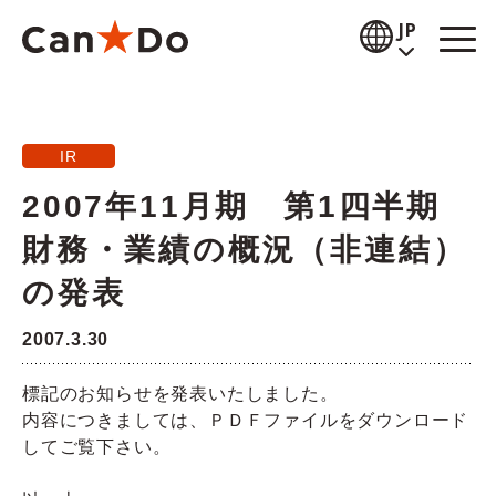
本文へ
JP
閲覧補助
IR
お知らせ
2007年11月期 第1四半期
商品情報
財務・業績の概況（非連結）
店舗検索
の発表
公式通販
2007.3.30
採用情報
標記のお知らせを発表いたしました。
内容につきましては、ＰＤＦファイルをダウンロード
企業情報
してご覧下さい。
IR情報