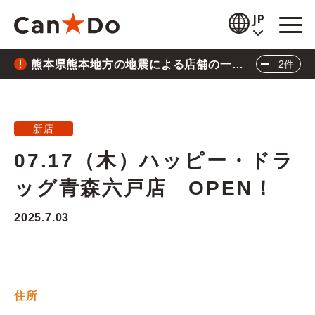
本文へ
JP
熊本県熊本地方の地震による店舗の一時
2件
閲覧補助
休業について
重要
2026.7.28
お知らせ
熊本県熊本地方の地震による店舗の一時休業に
新店
商品情報
ついて
07.17（木）ハッピー・ドラ
重要
2026.6.26
店舗検索
ッグ青森六戸店 OPEN！
三陸沖地震の影響による店舗の臨時休業につい
公式通販
て
2025.7.03
閉じる
採用情報
企業情報
住所
IR情報