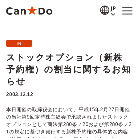
本文へ
JP
閲覧補助
IR
お知らせ
ストックオプション（新株
商品情報
予約権）の割当に関するお知
店舗検索
らせ
公式通販
2003.12.12
採用情報
本日開催の取締役会において、平成15年2月27日開催
の当社第9回定時株主総会で承認されましたストック
企業情報
オプションとして商法第280条ノ20および第280条ノ2
1の規定に基づき発行する新株予約権の具体的な内容
IR情報