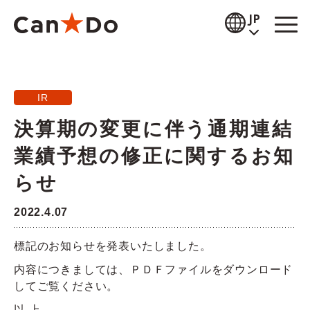
本文へ
JP
閲覧補助
IR
お知らせ
決算期の変更に伴う通期連結
商品情報
業績予想の修正に関するお知
店舗検索
らせ
公式通販
2022.4.07
採用情報
標記のお知らせを発表いたしました。
内容につきましては、ＰＤＦファイルをダウンロード
企業情報
してご覧ください。
IR情報
以 上