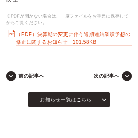
Q&A
※PDFが開かない場合は、一度ファイルをお手元に保存して
からご覧ください。
お問い合わせ
（PDF）決算期の変更に伴う通期連結業績予想の
修正に関するお知らせ
101.58KB
前の記事へ
次の記事へ
お知らせ一覧はこちら