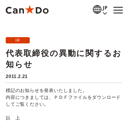
本文へ
JP
閲覧補助
IR
お知らせ
代表取締役の異動に関するお
商品情報
知らせ
店舗検索
2011.2.21
公式通販
標記のお知らせを発表いたしました。
内容につきましては、ＰＤＦファイルをダウンロード
採用情報
してご覧ください。
企業情報
以 上
IR情報