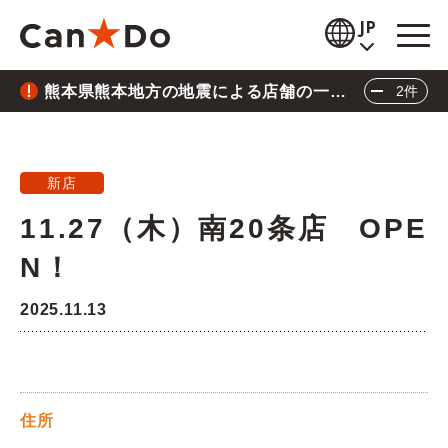
本文へ
JP
熊本県熊本地方の地震による店舗の一時
2件
閲覧補助
休業について
重要
2026.7.28
お知らせ
熊本県熊本地方の地震による店舗の一時休業に
新店
商品情報
ついて
11.27（木）南20条店 OPE
重要
2026.6.26
店舗検索
N！
三陸沖地震の影響による店舗の臨時休業につい
公式通販
て
2025.11.13
閉じる
採用情報
企業情報
住所
IR情報