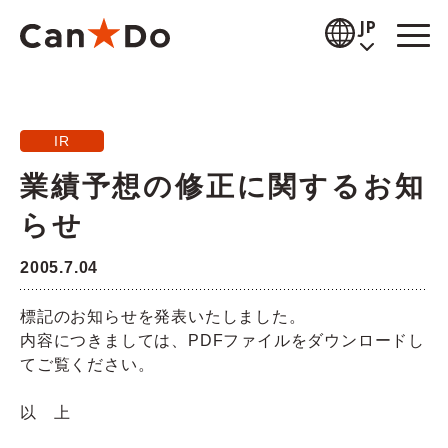
本文へ
JP
閲覧補助
IR
お知らせ
業績予想の修正に関するお知
商品情報
らせ
店舗検索
2005.7.04
公式通販
標記のお知らせを発表いたしました。
内容につきましては、PDFファイルをダウンロードし
採用情報
てご覧ください。
企業情報
以 上
IR情報