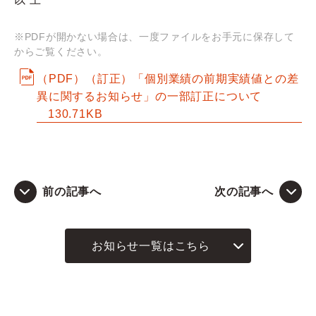
Q&A
※PDFが開かない場合は、一度ファイルをお手元に保存して
からご覧ください。
お問い合わせ
（PDF）（訂正）「個別業績の前期実績値との差
異に関するお知らせ」の一部訂正について
130.71KB
前の記事へ
次の記事へ
お知らせ一覧はこちら