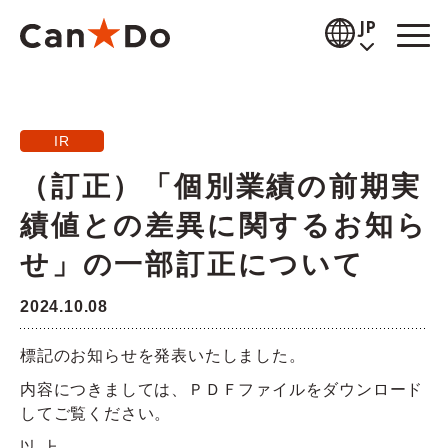
本文へ
JP
閲覧補助
IR
お知らせ
（訂正）「個別業績の前期実
商品情報
績値との差異に関するお知ら
店舗検索
せ」の一部訂正について
公式通販
2024.10.08
採用情報
標記のお知らせを発表いたしました。
内容につきましては、ＰＤＦファイルをダウンロード
企業情報
してご覧ください。
IR情報
以 上