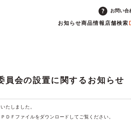
お問い合
お知らせ
商品情報
店舗検索
企業情報
品
量注文
途採用
次情報
店舗
アルバイト採用
決算短信
ーポレートメッセージ
トップメッセージ
主優待制度のご案内
IRカレンダー
委員会の設置に関するお知らせ
革
取り組み
表いたしました。
ランチャイズ加盟店募集
委託販売者募集
、ＰＤＦファイルをダウンロードしてご覧ください。