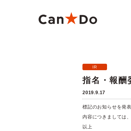
本文へ
重要
1つから注文
新卒採用
財務ハイライト
商
大
中
月
IR
Can★Doについて
コ
経営
株価・株式情報
株
指名・報酬
役員・組織図
沿
2019.9.17
ご注意
標記のお知らせを発
店舗物件募集
フ
内容につきましては
以上