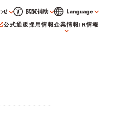
Language
閲覧補助
わせ
通常
黒
青
黄
公式通販
採用情報
企業情報
IR情報
大
標準
小
サービス
決算資料
会社概要
電子公告
イオンについて
海外販売事業社募集