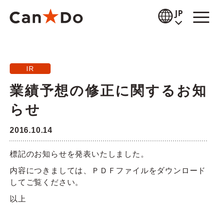
本文へ
JP
閲覧補助
IR
お知らせ
業績予想の修正に関するお知
商品情報
らせ
店舗検索
2016.10.14
公式通販
標記のお知らせを発表いたしました。
採用情報
内容につきましては、ＰＤＦファイルをダウンロード
してご覧ください。
企業情報
以上
IR情報