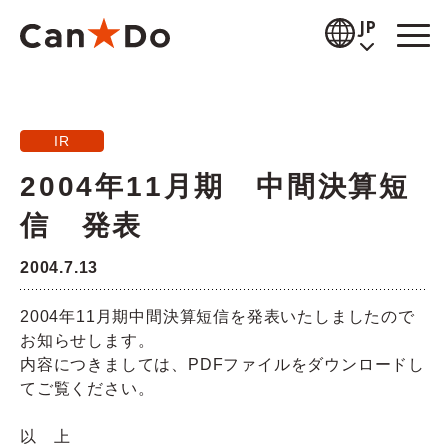
本文へ
JP
閲覧補助
IR
お知らせ
2004年11月期 中間決算短
商品情報
信 発表
店舗検索
2004.7.13
公式通販
2004年11月期中間決算短信を発表いたしましたので
お知らせします。
採用情報
内容につきましては、PDFファイルをダウンロードし
てご覧ください。
企業情報
以 上
IR情報