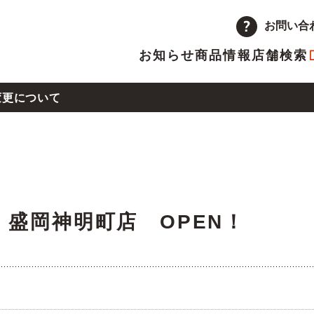
お問い合
お知らせ
商品情報
店舗検索
変更について
企業情報
品
量注文
途採用
次情報
店舗
アルバイト採用
決算短信
13号による店舗の営業時間変更について
ーポレートメッセージ
トップメッセージ
主優待制度のご案内
IRカレンダー
木）盛岡神明町店 OPEN！
革
取り組み
県熊本地方の地震による店舗の一時休業について
ランチャイズ加盟店募集
委託販売者募集
沖地震の影響による店舗の臨時休業について