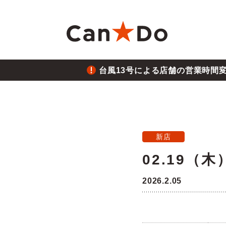
本文へ
台風13号による店舗の営業時間
重要
1つから注文
新卒採用
財務ハイライト
商
大
中
月
重要
2026.8.05
台風
Can★Doについて
コ
経営
株価・株式情報
株
新店
重要
2026.7.28
02.19（
役員・組織図
沿
ご注意
熊本
2026.2.05
店舗物件募集
フ
重要
2026.6.26
三陸