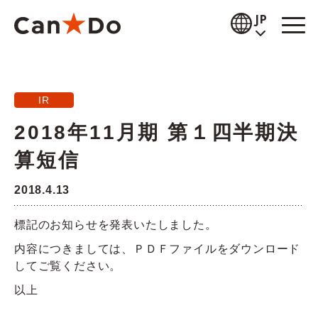
本文へ
JP
閲覧補助
IR
お知らせ
2018年11月期 第１四半期決
商品情報
算短信
店舗検索
2018.4.13
公式通販
標記のお知らせを発表いたしました。
採用情報
内容につきましては、ＰＤＦファイルをダウンロード
してご覧ください。
企業情報
以上
IR情報