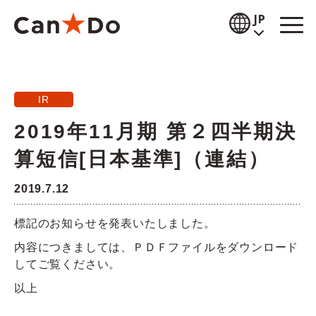
本文へ
JP
閲覧補助
IR
お知らせ
2019年11月期 第２四半期決
商品情報
算短信[日本基準]（連結）
店舗検索
2019.7.12
公式通販
標記のお知らせを発表いたしました。
採用情報
内容につきましては、ＰＤＦファイルをダウンロード
してご覧ください。
企業情報
以上
IR情報