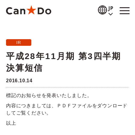
本文へ
JP
閲覧補助
IR
お知らせ
平成28年11月期 第3四半期
商品情報
決算短信
店舗検索
2016.10.14
公式通販
標記のお知らせを発表いたしました。
採用情報
内容につきましては、ＰＤＦファイルをダウンロード
してご覧ください。
企業情報
以上
IR情報