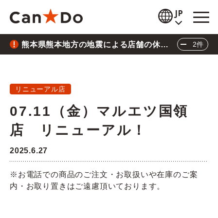
本文へ
JP
熊本県熊本地方の地震による店舗の休業
2件
閲覧補助
について
重要
2026.7.28
お知らせ
熊本県熊本地方の地震による店舗の休業につい
リニューアル店
商品情報
て
07.11（金）マルエツ国領
重要
2026.6.26
店舗検索
店 リニューアル！
三陸沖地震の影響による店舗の臨時休業につい
公式通販
て
2025.6.27
閉じる
採用情報
※お電話での商品のご注文・お取扱いや在庫のご案
内・お取り置きはご遠慮頂いております。
企業情報
IR情報