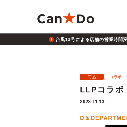
本文へ
台風13号による店舗の営業時間
重要
1つから注文
新卒採用
財務ハイライト
商
大
中
月
重要
2026.8.05
台風
Can★Doについて
コ
経営
株価・株式情報
株
商品
コラボ
重要
2026.7.28
LLPコラボ
役員・組織図
沿
ご注意
熊本
2023.11.13
店舗物件募集
フ
重要
2026.6.26
D＆DEPARTME
三陸