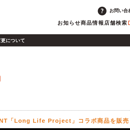
お問い合
お知らせ
商品情報
店舗検索
変更について
企業情報
品
量注文
途採用
次情報
店舗
アルバイト採用
決算短信
13号による店舗の営業時間変更について
ーポレートメッセージ
トップメッセージ
主優待制度のご案内
IRカレンダー
革
取り組み
県熊本地方の地震による店舗の一時休業について
ランチャイズ加盟店募集
委託販売者募集
NT「Long Life Project」コラボ商品を販売
沖地震の影響による店舗の臨時休業について