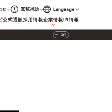
Language
閲覧補助
わせ
通常
黒
青
黄
公式通販
採用情報
企業情報
IR情報
大
標準
小
3件
サービス
決算資料
会社概要
電子公告
イオンについて
海外販売事業社募集