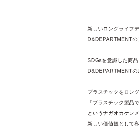
新しいロングライフ
D&DEPARTMENT
の
SDGs
を意識した商品
D&DEPARTMENTのL
プラスチックをロン
「プラスチック製品
という
ナガオカケン
新しい価値観として