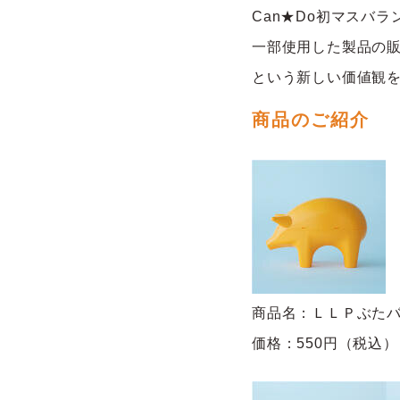
Can★Do
初マスバラ
一部使用した製品
の
という
新しい価値観を
商品のご紹介
商品名：ＬＬＰぶた
価格：550円（税込）