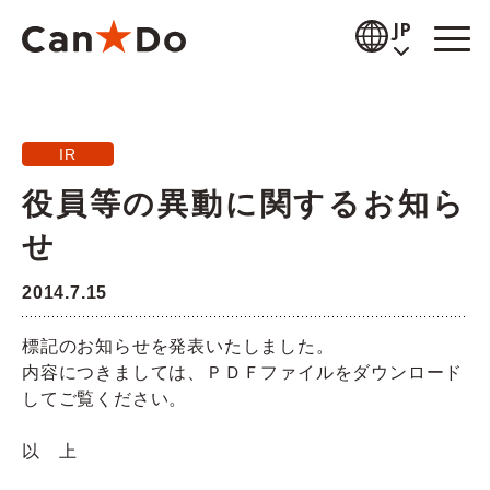
本文へ
JP
閲覧補助
IR
お知らせ
役員等の異動に関するお知ら
商品情報
せ
店舗検索
2014.7.15
公式通販
標記のお知らせを発表いたしました。
内容につきましては、ＰＤＦファイルをダウンロード
採用情報
してご覧ください。
企業情報
以 上
IR情報