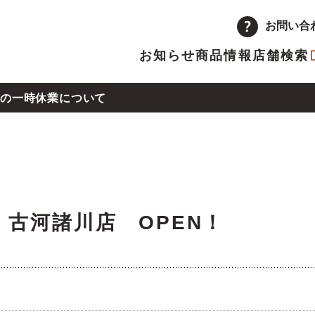
お問い合
お知らせ
商品情報
店舗検索
の一時休業について
企業情報
品
量注文
途採用
次情報
店舗
アルバイト採用
決算短信
県熊本地方の地震による店舗の一時休業について
ーポレートメッセージ
トップメッセージ
主優待制度のご案内
IRカレンダー
日）古河諸川店 OPEN！
革
取り組み
沖地震の影響による店舗の臨時休業について
ランチャイズ加盟店募集
委託販売者募集