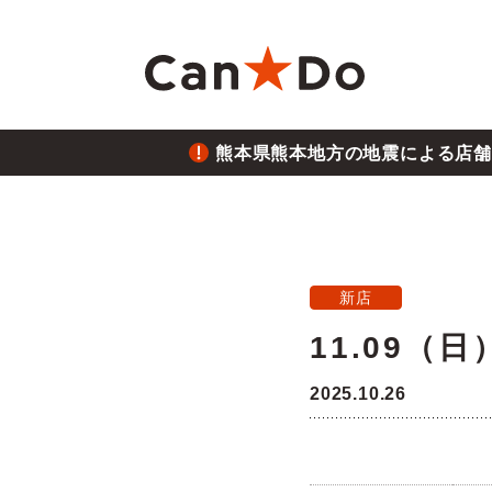
本文へ
熊本県熊本地方の地震による店舗
重要
1つから注文
新卒採用
財務ハイライト
商
大
中
月
重要
2026.7.28
熊本
Can★Doについて
コ
経営
株価・株式情報
株
新店
重要
2026.6.26
11.09（
役員・組織図
沿
ご注意
三陸
2025.10.26
店舗物件募集
フ