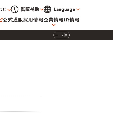
Language
閲覧補助
わせ
通常
黒
青
黄
公式通販
採用情報
企業情報
IR情報
大
標準
小
2件
サービス
決算資料
会社概要
電子公告
イオンについて
海外販売事業社募集
閉じる