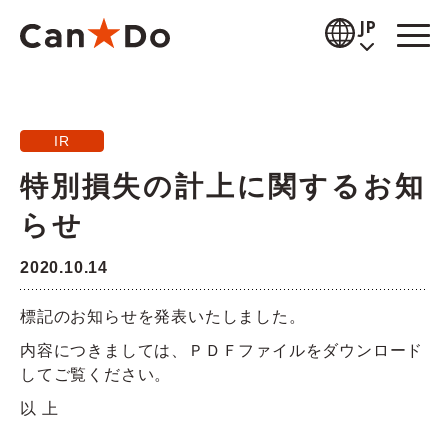
本文へ
JP
閲覧補助
IR
お知らせ
特別損失の計上に関するお知
商品情報
らせ
店舗検索
2020.10.14
公式通販
標記のお知らせを発表いたしました。
採用情報
内容につきましては、ＰＤＦファイルをダウンロード
してご覧ください。
企業情報
以 上
IR情報