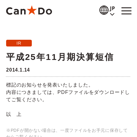
本文へ
JP
閲覧補助
IR
お知らせ
平成25年11月期決算短信
商品情報
2014.1.14
店舗検索
標記のお知らせを発表いたしました。
公式通販
内容につきましては、PDFファイルをダウンロードし
てご覧ください。
採用情報
以 上
企業情報
※PDFが開かない場合は、一度ファイルをお手元に保存して
IR情報
からご覧ください。