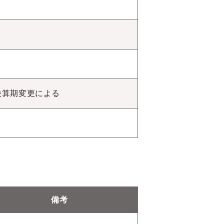
決算期変更による
備考