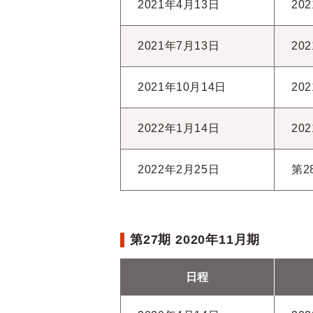
2021年4月13日
20
2021年7月13日
20
2021年10月14日
20
2022年1月14日
20
2022年2月25日
第2
第27期 2020年11月期
第27期 2020年11月期 の情報
日程