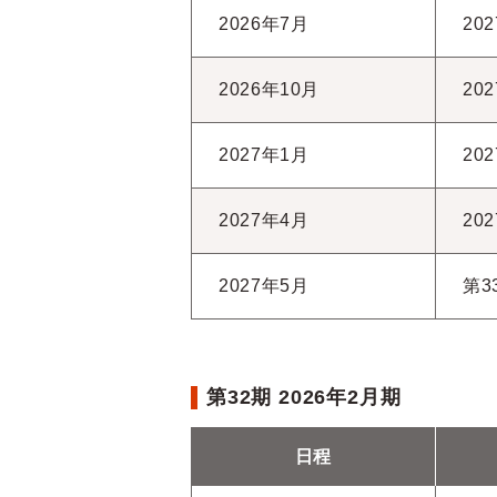
2026年7月
20
2026年10月
20
2027年1月
20
2027年4月
20
2027年5月
第3
第32期 2026年2月期
第32期 2026年2月期 の情報が
日程