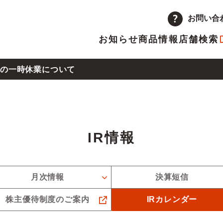
お問い合
お知らせ
商品情報
店舗検索
の一時休業について
企業情報
品
量注文
途採用
次情報
店舗
アルバイト採用
決算短信
県熊本地方の地震による店舗の一時休業について
ーポレートメッセージ
トップメッセージ
主優待制度のご案内
IRカレンダー
IR情報
革
取り組み
沖地震の影響による店舗の臨時休業について
月次情報
決算短信
ランチャイズ加盟店募集
委託販売者募集
株主優待制度
のご案内
IRカレンダー