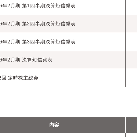
26年2月期 第1四半期決算短信発表
26年2月期 第2四半期決算短信発表
26年2月期 第3四半期決算短信発表
26年2月期 決算短信発表
2回 定時株主総会
確認できる表です。
内容