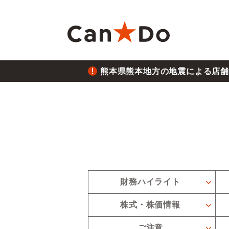
本文へ
熊本県熊本地方の地震による店舗
重要
1つから注文
新卒採用
財務ハイライト
商
大
中
月
重要
2026.7.28
熊本
Can★Doについて
コ
経営
株価・株式情報
株
重要
2026.6.26
役員・組織図
沿
ご注意
三陸
財務ハイライト
店舗物件募集
フ
株式・株価情報
ご注意