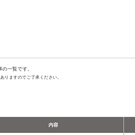
行事の一覧です。
がありますのでご了承ください。
確認できる表です。
内容