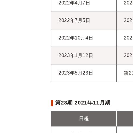
2022年4月7日
20
2022年7月5日
20
2022年10月4日
20
2023年1月12日
20
2023年5月23日
第2
第28期 2021年11月期
第28期 2021年11月期 の情報
日程