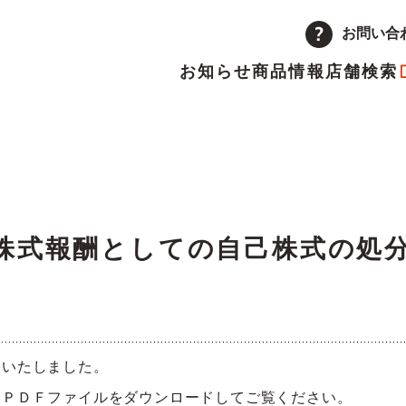
お問い合
お知らせ
商品情報
店舗検索
企業情報
品
量注文
途採用
次情報
店舗
アルバイト採用
決算短信
ーポレートメッセージ
トップメッセージ
主優待制度のご案内
IRカレンダー
株式報酬としての自己株式の処
革
取り組み
ランチャイズ加盟店募集
委託販売者募集
表いたしました。
、ＰＤＦファイルをダウンロードしてご覧ください。