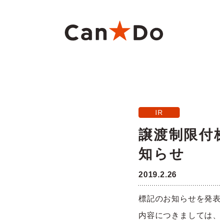
本文へ
重要
1つから注文
新卒採用
財務ハイライト
商
大
中
月
IR
Can★Doについて
コ
経営
株価・株式情報
株
譲渡制限付
知らせ
役員・組織図
沿
ご注意
2019.2.26
店舗物件募集
フ
標記のお知らせを発
内容につきましては