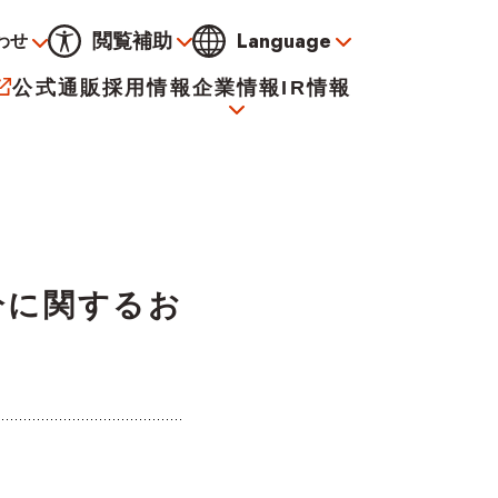
Language
閲覧補助
わせ
通常
黒
青
黄
公式通販
採用情報
企業情報
IR情報
大
標準
小
サービス
決算資料
会社概要
電子公告
分に関するお
イオンについて
海外販売事業社募集