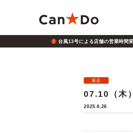
本文へ
台風13号による店舗の営業時間
重要
1つから注文
新卒採用
財務ハイライト
商
大
中
月
重要
2026.8.05
台風
Can★Doについて
コ
経営
株価・株式情報
株
新店
重要
2026.7.28
07.10（
役員・組織図
沿
ご注意
熊本
2025.6.26
店舗物件募集
フ
重要
2026.6.26
三陸