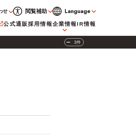
Language
閲覧補助
わせ
通常
黒
青
黄
公式通販
採用情報
企業情報
IR情報
大
標準
小
3件
サービス
決算資料
会社概要
電子公告
イオンについて
海外販売事業社募集