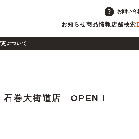
お問い合
お知らせ
商品情報
店舗検索
変更について
企業情報
品
量注文
途採用
次情報
店舗
アルバイト採用
決算短信
13号による店舗の営業時間変更について
ーポレートメッセージ
トップメッセージ
主優待制度のご案内
IRカレンダー
木）石巻大街道店 OPEN！
革
取り組み
県熊本地方の地震による店舗の一時休業について
ランチャイズ加盟店募集
委託販売者募集
沖地震の影響による店舗の臨時休業について