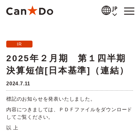
本文へ
JP
閲覧補助
IR
お知らせ
2025年２月期 第１四半期
商品情報
決算短信[日本基準]（連結）
店舗検索
2024.7.11
公式通販
標記のお知らせを発表いたしました。
採用情報
内容につきましては、ＰＤＦファイルをダウンロード
してご覧ください。
企業情報
以 上
IR情報