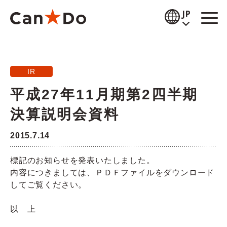
本文へ
JP
閲覧補助
IR
お知らせ
平成27年11月期第2四半期
商品情報
決算説明会資料
店舗検索
2015.7.14
公式通販
標記のお知らせを発表いたしました。
内容につきましては、ＰＤＦファイルをダウンロード
採用情報
してご覧ください。
企業情報
以 上
IR情報