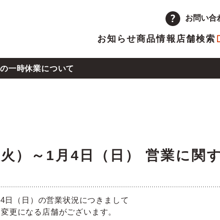
お問い合
お知らせ
商品情報
店舗検索
の一時休業について
企業情報
品
量注文
途採用
次情報
店舗
アルバイト採用
決算短信
県熊本地方の地震による店舗の一時休業について
ーポレートメッセージ
トップメッセージ
主優待制度のご案内
IRカレンダー
日（火）～1月4日（日） 営業に関
革
取り組み
沖地震の影響による店舗の臨時休業について
ランチャイズ加盟店募集
委託販売者募集
1月4日（日）の営業状況につきまして
と変更になる店舗がございます。