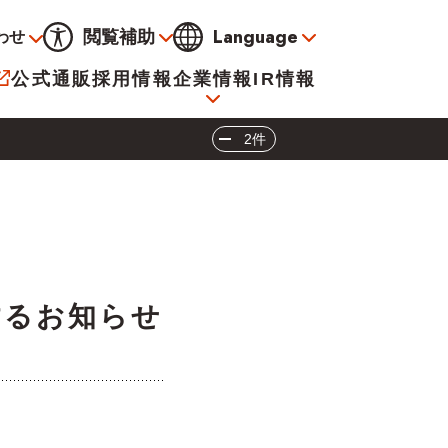
Language
閲覧補助
わせ
通常
黒
青
黄
公式通販
採用情報
企業情報
IR情報
大
標準
小
2件
サービス
決算資料
会社概要
電子公告
するお知らせ
イオンについて
海外販売事業社募集
閉じる