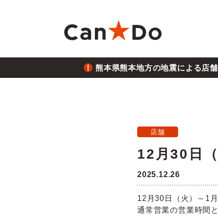
本文へ
熊本県熊本地方の地震による店舗
重要
1つから注文
新卒採用
財務ハイライト
商
大
中
月
重要
2026.7.28
熊本
Can★Doについて
コ
経営
株価・株式情報
株
店舗
重要
2026.6.26
12月30
役員・組織図
沿
ご注意
三陸
2025.12.26
店舗物件募集
フ
12月30日（火）～
通常営業の営業時間