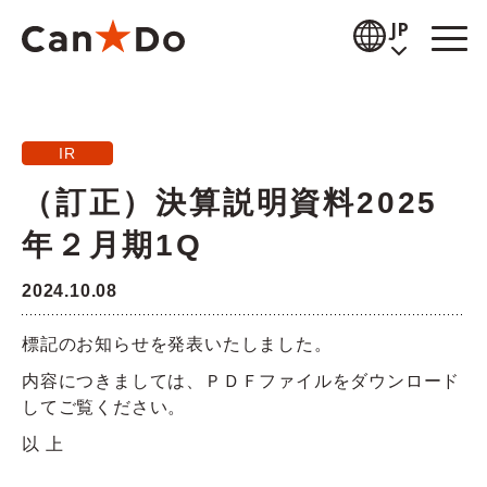
本文へ
JP
閲覧補助
IR
お知らせ
（訂正）決算説明資料2025
商品情報
年２月期1Q
店舗検索
2024.10.08
公式通販
標記のお知らせを発表いたしました。
採用情報
内容につきましては、ＰＤＦファイルをダウンロード
してご覧ください。
企業情報
以 上
IR情報