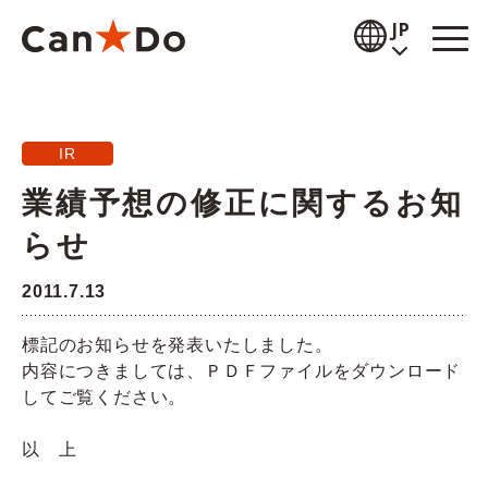
本文へ
JP
閲覧補助
IR
お知らせ
業績予想の修正に関するお知
商品情報
らせ
店舗検索
2011.7.13
公式通販
標記のお知らせを発表いたしました。
内容につきましては、ＰＤＦファイルをダウンロード
採用情報
してご覧ください。
企業情報
以 上
IR情報