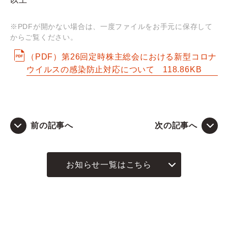
Q&A
※PDFが開かない場合は、一度ファイルをお手元に保存して
からご覧ください。
お問い合わせ
（PDF）第26回定時株主総会における新型コロナ
ウイルスの感染防止対応について
118.86KB
前の記事へ
次の記事へ
お知らせ一覧はこちら