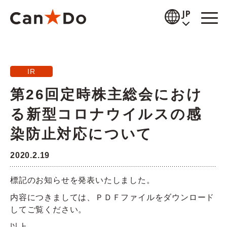
本文へ
JP
閲覧補助
IR
お知らせ
第26回定時株主総会におけ
商品情報
る新型コロナウイルスの感
店舗検索
染防止対応について
公式通販
2020.2.19
採用情報
標記のお知らせを発表いたしました。
内容につきましては、ＰＤＦファイルをダウンロード
企業情報
してご覧ください。
IR情報
以上