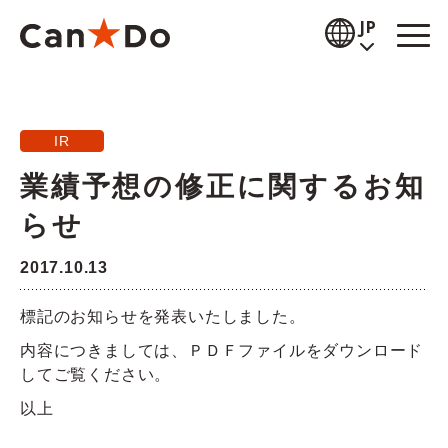
本文へ
JP
閲覧補助
IR
お知らせ
業績予想の修正に関するお知
商品情報
らせ
店舗検索
2017.10.13
公式通販
標記のお知らせを発表いたしました。
採用情報
内容につきましては、ＰＤＦファイルをダウンロード
してご覧ください。
企業情報
以上
IR情報