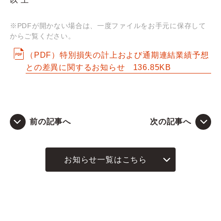
Q&A
※PDFが開かない場合は、一度ファイルをお手元に保存して
からご覧ください。
お問い合わせ
（PDF）特別損失の計上および通期連結業績予想
との差異に関するお知らせ
136.85KB
前の記事へ
次の記事へ
お知らせ一覧はこちら