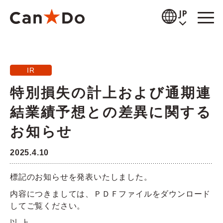
本文へ
JP
閲覧補助
IR
お知らせ
特別損失の計上および通期連
商品情報
結業績予想との差異に関する
店舗検索
お知らせ
公式通販
2025.4.10
採用情報
標記のお知らせを発表いたしました。
内容につきましては、ＰＤＦファイルをダウンロード
企業情報
してご覧ください。
IR情報
以 上