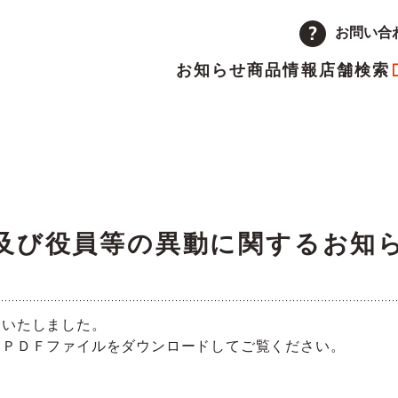
お問い合
お知らせ
商品情報
店舗検索
企業情報
品
量注文
途採用
次情報
店舗
アルバイト採用
決算短信
ーポレートメッセージ
トップメッセージ
主優待制度のご案内
IRカレンダー
及び役員等の異動に関するお知
革
取り組み
表いたしました。
ランチャイズ加盟店募集
委託販売者募集
、ＰＤＦファイルをダウンロードしてご覧ください。