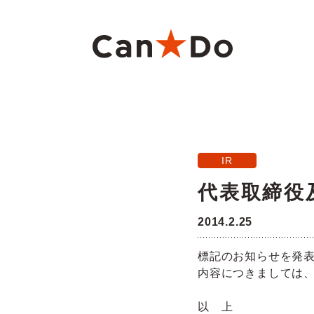
本文へ
重要
1つから注文
新卒採用
財務ハイライト
商
大
中
月
IR
Can★Doについて
コ
経営
株価・株式情報
株
代表取締役
役員・組織図
沿
2014.2.25
ご注意
標記のお知らせを発
店舗物件募集
フ
内容につきましては
以 上