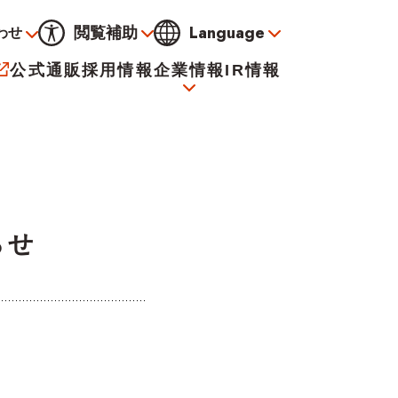
Language
閲覧補助
わせ
通常
黒
青
黄
公式通販
採用情報
企業情報
IR情報
大
標準
小
サービス
決算資料
会社概要
電子公告
らせ
イオンについて
海外販売事業社募集