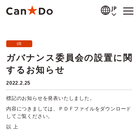
本文へ
JP
閲覧補助
IR
お知らせ
ガバナンス委員会の設置に関
商品情報
するお知らせ
店舗検索
2022.2.25
公式通販
標記のお知らせを発表いたしました。
採用情報
内容につきましては、ＰＤＦファイルをダウンロード
してご覧ください。
企業情報
以 上
IR情報