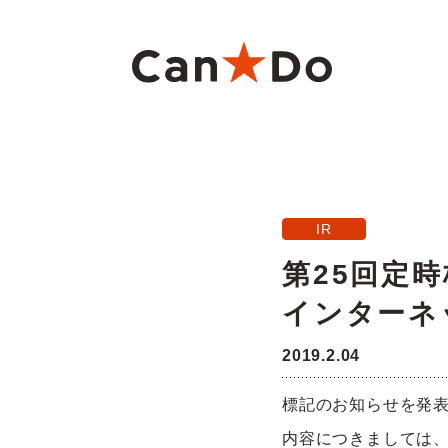
本文へ
重要
1つから注文
新卒採用
財務ハイライト
商
大
中
月
IR
Can★Doについて
コ
経営
株価・株式情報
株
第25回定
インターネ
役員・組織図
沿
ご注意
2019.2.04
店舗物件募集
フ
標記のお知らせを発
内容につきましては