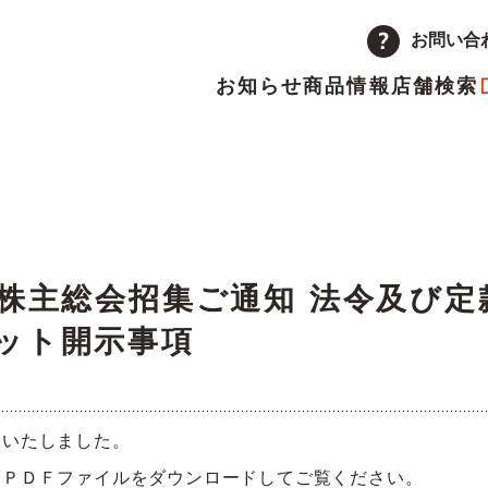
お問い合
お知らせ
商品情報
店舗検索
企業情報
品
量注文
途採用
次情報
店舗
アルバイト採用
決算短信
ーポレートメッセージ
トップメッセージ
主優待制度のご案内
IRカレンダー
時株主総会招集ご通知 法令及び
ット開示事項
革
取り組み
ランチャイズ加盟店募集
委託販売者募集
表いたしました。
、ＰＤＦファイルをダウンロードしてご覧ください。