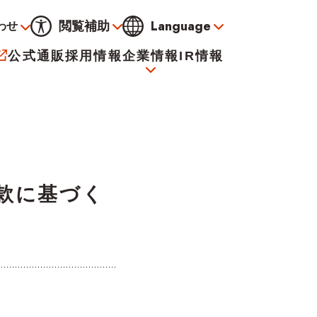
Language
閲覧補助
わせ
通常
黒
青
黄
公式通販
採用情報
企業情報
IR情報
大
標準
小
サービス
決算資料
会社概要
電子公告
定款に基づく
イオンについて
海外販売事業社募集