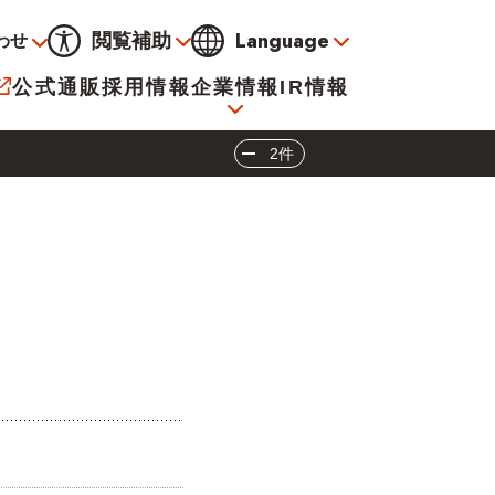
Language
閲覧補助
わせ
通常
黒
青
黄
公式通販
採用情報
企業情報
IR情報
大
標準
小
2件
サービス
決算資料
会社概要
電子公告
イオンについて
海外販売事業社募集
閉じる