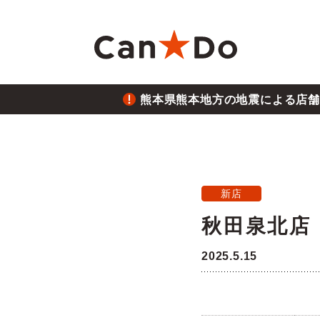
本文へ
熊本県熊本地方の地震による店舗
重要
1つから注文
新卒採用
財務ハイライト
商
大
中
月
重要
2026.7.28
熊本
Can★Doについて
コ
経営
株価・株式情報
株
新店
重要
2026.6.26
秋田泉北店
役員・組織図
沿
ご注意
三陸
2025.5.15
店舗物件募集
フ