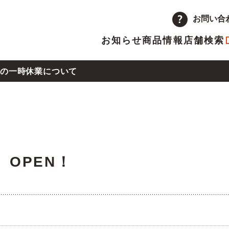
お問い合
お知らせ
商品情報
店舗検索
の一時休業について
企業情報
品
量注文
途採用
次情報
店舗
アルバイト採用
決算短信
県熊本地方の地震による店舗の一時休業について
ーポレートメッセージ
トップメッセージ
主優待制度のご案内
IRカレンダー
 OPEN！
革
取り組み
沖地震の影響による店舗の臨時休業について
ランチャイズ加盟店募集
委託販売者募集