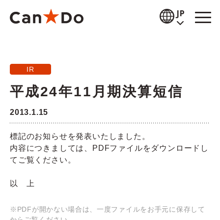
本文へ
JP
閲覧補助
IR
お知らせ
平成24年11月期決算短信
商品情報
2013.1.15
店舗検索
標記のお知らせを発表いたしました。
公式通販
内容につきましては、PDFファイルをダウンロードし
てご覧ください。
採用情報
以 上
企業情報
※PDFが開かない場合は、一度ファイルをお手元に保存して
IR情報
からご覧ください。