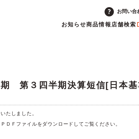
お問い合
お知らせ
商品情報
店舗検索
企業情報
品
量注文
途採用
次情報
店舗
アルバイト採用
決算短信
ーポレートメッセージ
トップメッセージ
主優待制度のご案内
IRカレンダー
月期 第３四半期決算短信[日本基
革
取り組み
表いたしました。
ランチャイズ加盟店募集
委託販売者募集
、ＰＤＦファイルをダウンロードしてご覧ください。