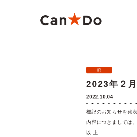
本文へ
重要
1つから注文
新卒採用
財務ハイライト
商
大
中
月
IR
Can★Doについて
コ
経営
株価・株式情報
株
2023年２
役員・組織図
沿
2022.10.04
ご注意
標記のお知らせを発
店舗物件募集
フ
内容につきましては
以 上