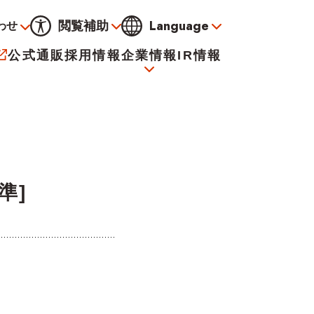
Language
閲覧補助
わせ
通常
黒
青
黄
公式通販
採用情報
企業情報
IR情報
大
標準
小
サービス
決算資料
会社概要
電子公告
準]
イオンについて
海外販売事業社募集