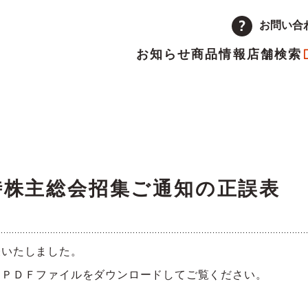
お問い合
お知らせ
商品情報
店舗検索
企業情報
品
量注文
途採用
次情報
店舗
アルバイト採用
決算短信
ーポレートメッセージ
トップメッセージ
主優待制度のご案内
IRカレンダー
定時株主総会招集ご通知の正誤表
革
取り組み
表いたしました。
ランチャイズ加盟店募集
委託販売者募集
、ＰＤＦファイルをダウンロードしてご覧ください。