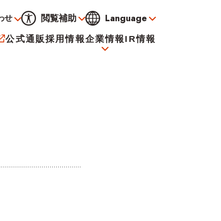
Language
閲覧補助
わせ
通常
黒
青
黄
公式通販
採用情報
企業情報
IR情報
大
標準
小
サービス
決算資料
会社概要
電子公告
イオンについて
海外販売事業社募集