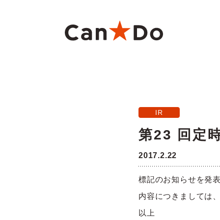
本文へ
重要
1つから注文
新卒採用
財務ハイライト
商
大
中
月
IR
Can★Doについて
コ
経営
株価・株式情報
株
第23 回
役員・組織図
沿
2017.2.22
ご注意
標記のお知らせを発
店舗物件募集
フ
内容につきましては
以上