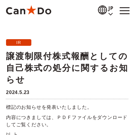
本文へ
JP
閲覧補助
IR
お知らせ
譲渡制限付株式報酬としての
商品情報
自己株式の処分に関するお知
店舗検索
らせ
公式通販
2024.5.23
採用情報
標記のお知らせを発表いたしました。
内容につきましては、ＰＤＦファイルをダウンロード
企業情報
してご覧ください。
IR情報
以 上