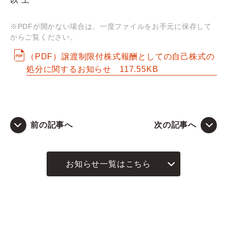
Q&A
※PDFが開かない場合は、一度ファイルをお手元に保存して
からご覧ください。
お問い合わせ
（PDF）譲渡制限付株式報酬としての自己株式の
処分に関するお知らせ
117.55KB
前の記事へ
次の記事へ
お知らせ一覧はこちら