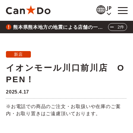
本文へ
JP
熊本県熊本地方の地震による店舗の一時
2件
閲覧補助
休業について
重要
2026.7.28
お知らせ
熊本県熊本地方の地震による店舗の一時休業に
新店
商品情報
ついて
イオンモール川口前川店 O
重要
2026.6.26
店舗検索
PEN！
三陸沖地震の影響による店舗の臨時休業につい
公式通販
て
2025.4.17
閉じる
採用情報
※お電話での商品のご注文・お取扱いや在庫のご案
内・お取り置きはご遠慮頂いております。
企業情報
IR情報