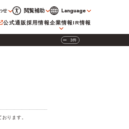
Language
閲覧補助
わせ
通常
黒
青
黄
公式通販
採用情報
企業情報
IR情報
大
標準
小
3件
サービス
決算資料
会社概要
電子公告
！
イオンについて
海外販売事業社募集
ております。