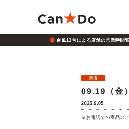
本文へ
台風13号による店舗の営業時間
重要
1つから注文
新卒採用
財務ハイライト
商
大
中
月
重要
2026.8.05
台風
Can★Doについて
コ
経営
株価・株式情報
株
新店
重要
2026.7.28
09.19（
役員・組織図
沿
ご注意
熊本
2025.9.05
店舗物件募集
フ
重要
2026.6.26
※お電話での商品の
三陸