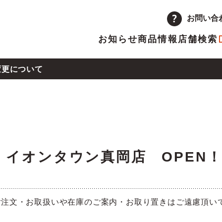
お問い合
お知らせ
商品情報
店舗検索
変更について
企業情報
品
量注文
途採用
次情報
店舗
アルバイト採用
決算短信
13号による店舗の営業時間変更について
ーポレートメッセージ
トップメッセージ
主優待制度のご案内
IRカレンダー
金）イオンタウン真岡店 OPEN
革
取り組み
県熊本地方の地震による店舗の一時休業について
ランチャイズ加盟店募集
委託販売者募集
ご注文・お取扱いや在庫のご案内・お取り置きはご遠慮頂い
沖地震の影響による店舗の臨時休業について