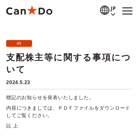
本文へ
JP
閲覧補助
IR
お知らせ
支配株主等に関する事項につ
商品情報
いて
店舗検索
2024.5.23
公式通販
標記のお知らせを発表いたしました。
採用情報
内容につきましては、ＰＤＦファイルをダウンロード
してご覧ください。
企業情報
以 上
IR情報