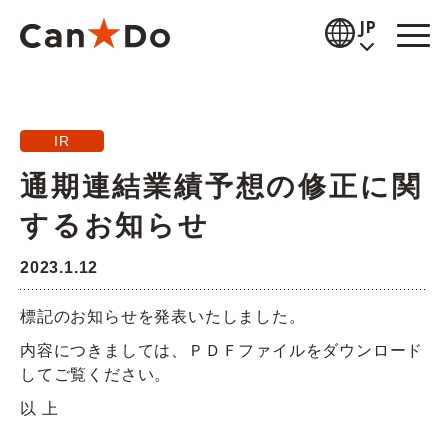
本文へ
JP
閲覧補助
IR
お知らせ
通期連結業績予想の修正に関
商品情報
するお知らせ
店舗検索
2023.1.12
公式通販
標記のお知らせを発表いたしました。
採用情報
内容につきましては、ＰＤＦファイルをダウンロード
してご覧ください。
企業情報
以 上
IR情報