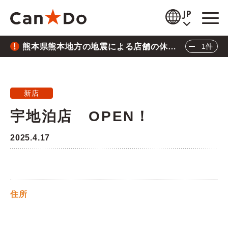
本文へ
JP
熊本県熊本地方の地震による店舗の休業
1件
閲覧補助
について
重要
2026.7.28
お知らせ
熊本県熊本地方の地震による店舗の休業につい
新店
商品情報
て
宇地泊店 OPEN！
閉じる
店舗検索
2025.4.17
公式通販
採用情報
住所
企業情報
IR情報