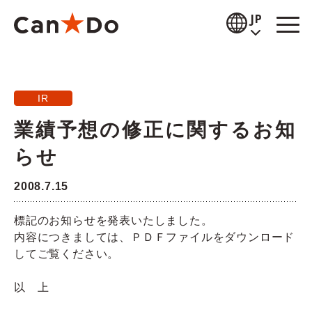
本文へ
JP
閲覧補助
IR
お知らせ
業績予想の修正に関するお知
商品情報
らせ
店舗検索
2008.7.15
公式通販
標記のお知らせを発表いたしました。
内容につきましては、ＰＤＦファイルをダウンロード
採用情報
してご覧ください。
企業情報
以 上
IR情報