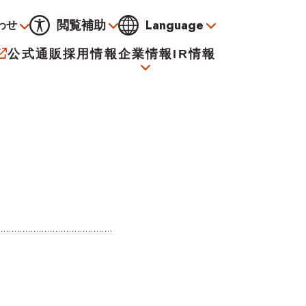
Language
閲覧補助
わせ
通常
黒
青
黄
公式通販
採用情報
企業情報
IR情報
大
標準
小
サービス
決算資料
会社概要
電子公告
イオンについて
海外販売事業社募集