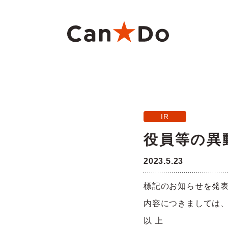
本文へ
重要
1つから注文
新卒採用
財務ハイライト
商
大
中
月
IR
Can★Doについて
コ
経営
株価・株式情報
株
役員等の異
役員・組織図
沿
2023.5.23
ご注意
標記のお知らせを発
店舗物件募集
フ
内容につきましては
以 上