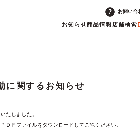
お問い合
お知らせ
商品情報
店舗検索
企業情報
品
量注文
途採用
次情報
店舗
アルバイト採用
決算短信
ーポレートメッセージ
トップメッセージ
主優待制度のご案内
IRカレンダー
動に関するお知らせ
革
取り組み
表いたしました。
ランチャイズ加盟店募集
委託販売者募集
、ＰＤＦファイルをダウンロードしてご覧ください。